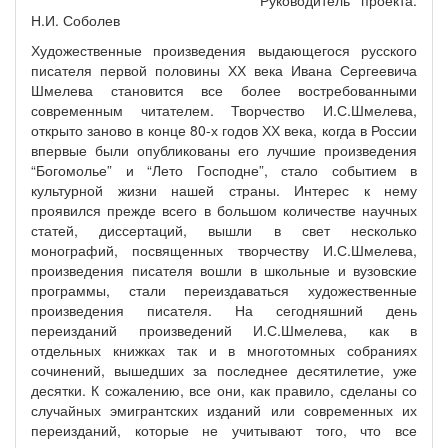
Руководитель проекта:
Н.И. Соболев
Художественные произведения выдающегося русского
писателя первой половины ХХ века Ивана Сергеевича
Шмелева становится все более востребованными
современным читателем. Творчество И.С.Шмелева,
открыто заново в конце 80-х годов ХХ века, когда в России
впервые были опубликованы его лучшие произведения
“Богомолье” и “Лето Господне”, стало событием в
культурной жизни нашей страны. Интерес к нему
проявился прежде всего в большом количестве научных
статей, диссертаций, вышли в свет несколько
монографий, посвященных творчеству И.С.Шмелева,
произведения писателя вошли в школьные и вузовские
программы, стали переиздаваться художественные
произведения писателя. На сегодняшний день
переизданий произведений И.С.Шмелева, как в
отдельных книжках так и в многотомных собраниях
сочинений, вышедших за последнее десятилетие, уже
десятки. К сожалению, все они, как правило, сделаны со
случайных эмигрантских изданий или современных их
переизданий, которые не учитывают того, что все