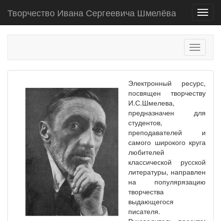
Творчество Ивана Сергеевича Шмелёва
Toggl
navig
Toggle
navigati
Электронный ресурс,
посвящен творчеству
И.С.Шмелева,
предназначен для
студентов,
преподавателей и
самого широкого круга
любителей
классической русской
литературы, направлен
на популярязацию
творчества
выдающегося
писателя.