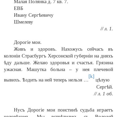
Малая Полянка д. 7 кв. 7.
ЕВБ
Ивану Сергѣевичу
Шмелеву
// л. 1.
Дорогіе мои.
Живъ и здоровъ. Нахожусь сейчасъ въ
колоніи Страсбургъ Херсонской губерніи на дняхъ
ѣду дальше. Желаю здоровья и счастья. Грязина
ужасная. Машутка больна – у нея плечевой
[k]
вывихъ. Ѣздить на ней теперь нельзя …
цѣлую
Сергѣй.
// л. 1 об.
Нусъ Дорогіе мои поистинѣ судьба играетъ
человѣкомъ. Мы встрѣтились съ Володей