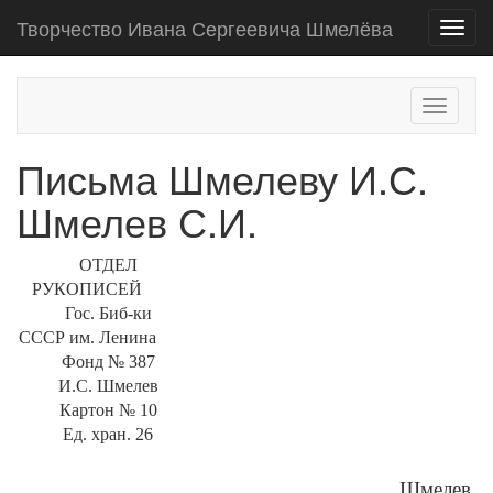
Творчество Ивана Сергеевича Шмелёва
Toggl
navig
Toggle
navigati
Письма Шмелеву И.С.
Шмелев С.И.
ОТДЕЛ
РУКОПИСЕЙ
Гос. Биб-ки
СССР им. Ленина
Фонд № 387
И.С. Шмелев
Картон № 10
Ед. хран. 26
Шмелев,