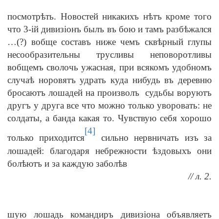
посмотрѣть. Новостей никакихъ нѣтъ кроме того
что 3-ій дивизіонъ былъ въ бою и тамъ разбѣжался
…(?) вобще составъ ниже чемъ сквѣрный глупы
несообразительны трусливы неповоротливы
вобщемъ сволочь ужасная, при всякомъ удобномъ
случаѣ норовятъ удрать куда нибудь въ деревню
бросаютъ лошадей на произволъ судьбы воруютъ
другъ у друга все что можно только уворовать: не
солдаты, а банда какая то. Чувствую себя хорошо
[4]
только приходится
сильно нервничать изъ за
лошадей: благодаря небрежности ѣздовыхъ они
болѣютъ и за каждую заболѣв
// л. 2.
шую лошадь командиръ дивизіона объявляетъ