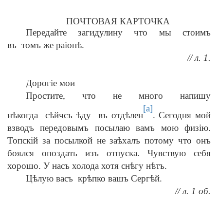
ПОЧТОВАЯ КАРТОЧКА
Передайте загидулину что мы стоимъ
въ томъ же раіонѣ.
// л. 1.
Дорогіе мои
Простите, что не много напишу
[a]
нѣкогда сѣйчсъ ѣду въ отдѣлен
. Сегодня мой
взводъ передовымъ посылаю вамъ мою физію.
Топскій за посылкой не заѣхалъ потому что онъ
боялся опоздать изъ отпуска. Чувствую себя
хорошо. У насъ холода хотя снѣгу нѣтъ.
Цѣлую васъ крѣпко вашъ Сергѣй.
// л. 1 об.