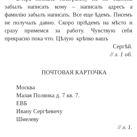
забылъ написать кому – написалъ адресъ а
фамилію забылъ написать. Все еще ѣдемъ. Писемъ
не получалъ давно. Скоро пріѣдемъ на мѣсто и
сразу примемся за работу. Чувствую себя
прекрасно пока что. Цѣлую крѣпко вашъ
Сергѣй.
// л. 1 об.
ПОЧТОВАЯ КАРТОЧКА
Москва
Малая Полянка д. 7 кв. 7.
ЕВБ
Ивану Сергѣевичу
Шмелеву
// л. 1.