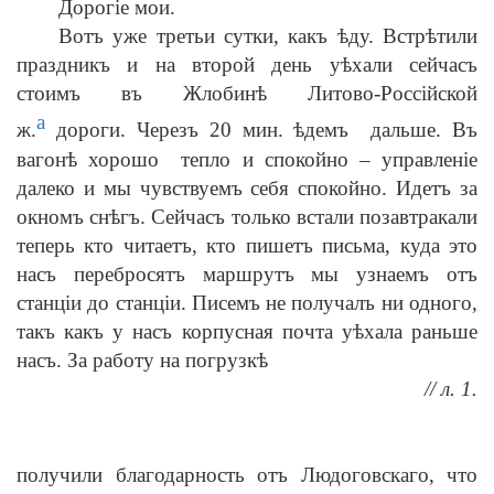
Дорогіе мои.
Вотъ уже третьи сутки, какъ ѣду. Встрѣтили
праздникъ и на второй день уѣхали сейчасъ
стоимъ въ Жлобинѣ Литово-Россійской
а
ж.
дороги. Черезъ 20 мин. ѣдемъ дальше. Въ
вагонѣ хорошо тепло и спокойно – управленіе
далеко и мы чувствуемъ себя спокойно. Идетъ за
окномъ снѣгъ. Сейчасъ только встали позавтракали
теперь кто читаетъ, кто пишетъ письма, куда это
насъ перебросятъ маршрутъ мы узнаемъ отъ
станціи до станціи. Писемъ не получалъ ни одного,
такъ какъ у насъ корпусная почта уѣхала раньше
насъ. За работу на погрузкѣ
// л. 1.
получили благодарность отъ Людоговскаго, что