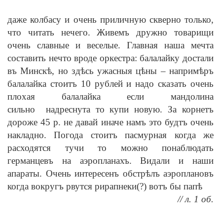
даже колбасу и очень приличную скверно только,
что читать нечего. Живемъ дружно товарищи
очень славные и веселые. Главная наша мечта
составить нечто вроде оркестра: балалайку достали
въ Минскѣ, но здѣсь ужасныя цѣны – напримѣръ
балалайка стоитъ 10 рублей и надо сказать очень
плохая балалайка если мандолина
сильно надреснута то купи новую. За корнетъ
дороже 45 р. не давай иначе намъ это будтъ очень
накладно. Погода стоитъ пасмурная когда же
расходятся тучи то можно понаблюдать
германцевъ на аэропланахъ. Видали и наши
апараты. Очень интересенъ обстрѣлъ аэроплановъ
когда вокругъ рвутся рирапнеки(?) вотъ бы папѣ
// л. 1 об.