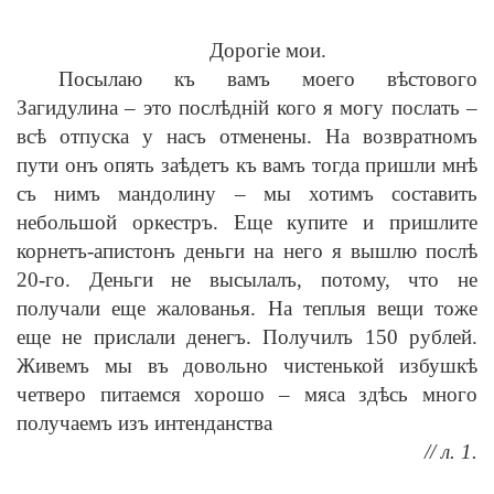
Дорогіе мои.
Посылаю къ вамъ моего вѣстового
Загидулина – это послѣдній кого я могу послать –
всѣ отпуска у насъ отменены. На возвратномъ
пути онъ опять заѣдетъ къ вамъ тогда пришли мнѣ
съ нимъ мандолину – мы хотимъ составить
небольшой оркестръ. Еще купите и пришлите
корнетъ-апистонъ деньги на него я вышлю послѣ
20-го. Деньги не высылалъ, потому, что не
получали еще жалованья. На теплыя вещи тоже
еще не прислали денегъ. Получилъ 150 рублей.
Живемъ мы въ довольно чистенькой избушкѣ
четверо питаемся хорошо – мяса здѣсь много
получаемъ изъ интенданства
// л. 1.