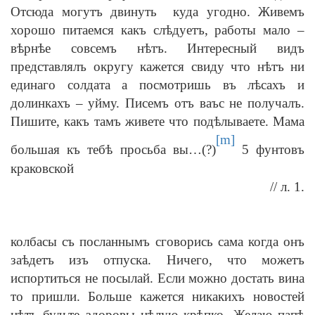
Отсюда могутъ двинуть куда угодно. Живемъ
хорошо питаемся какъ слѣдуетъ, работы мало
–
вѣрнѣе совсемъ нѣтъ. Интересный видъ
представлялъ округу кажется свиду что нѣтъ ни
единаго солдата а посмотришь въ лѣсахъ и
долинкахъ – уйму. Писемъ отъ ваъс не получалъ.
Пишите, какъ тамъ живете что подѣлываете. Мама
[m]
большая къ тебѣ просьба вы…(?)
5 фунтовъ
краковской
// л. 1.
колбасы съ посланнымъ сговорись сама когда онъ
заѣдетъ изъ отпуска. Ничего, что можетъ
испортиться не посылай. Если можно достать вина
то пришли. Больше кажется никакихъ новостей
нѣтъ будьте здоровы цѣлую крѣпко. Желаю папѣ