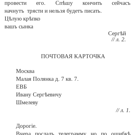
провести его. Спѣшу кончить сейчасъ
начнутъ трясти и нельзя будетъ писать.
Цѣлую крѣпко
вашъ сынка
Сергѣй
// л. 2.
ПОЧТОВАЯ КАРТОЧКА
Москва
Малая Полянка д. 7 кв. 7.
ЕВБ
Ивану Сергѣевичу
Шмелеву
// л. 1.
Дорогiе.
Вчера послалъ телеграмму но по ошибкѣ