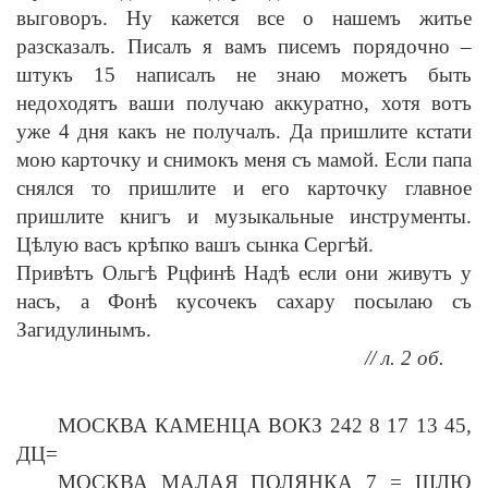
выговоръ. Ну кажется все о нашемъ житье
разсказалъ. Писалъ я вамъ писемъ порядочно –
штукъ 15 написалъ не знаю можетъ быть
недоходятъ ваши получаю аккуратно, хотя вотъ
уже 4 дня какъ не получалъ. Да пришлите кстати
мою карточку и снимокъ меня съ мамой. Если папа
снялся то пришлите и его карточку главное
пришлите книгъ и музыкальные инструменты.
Цѣлую васъ крѣпко вашъ сынка Сергѣй.
Привѣтъ Ольгѣ Рцфинѣ Надѣ если они живутъ у
насъ, а Фонѣ кусочекъ сахару посылаю съ
Загидулинымъ.
// л. 2 об.
МОСКВА КАМЕНЦА ВОКЗ 242 8 17 13 45,
ДЦ=
МОСКВА МАЛАЯ ПОЛЯНКА 7 = ШЛЮ