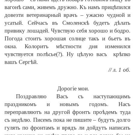
вагонѣ сами, живемъ дружно. Къ намъ прицѣпился
довезти ветеринарный врачъ – ужасно чудной и
усатый. Сейчасъ въ Смоленскѣ будетъ дѣлать
привику лошадей. Чувствую себя хорошо и бодро.
Погода стоитъ хорошая солнце такъ и бьетъ въ
окна. Колоритъ мѣстности дня изменился
чувствуется полѣсье(?). Ну цѣлую васъ крѣпко
вашъ Сергѣй.
// л. 1 об.
Дорогіе мои.
Поздравляю Васъ съ наступающимъ
праздникомъ и новымъ годомъ. Насъ
переправляютъ на другой фронтъ проѣдемъ туда
съ недѣлю. Писемъ пока не пишите – будутъ долго
гулять по фронтамъ и врядъ ли дойдутъ написать