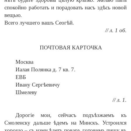
спокойно работать и порадовать насъ здѣсь новой
вещью.
Всего лучшего вашъ Сеогѣй.
// л. 1 об.
ПОЧТОВАЯ КАРТОЧКА
Москва
Иалая Полянка д. 7 кв. 7.
ЕВБ
Ивану Сергѣевичу
Шмелеву
// л. 1.
Дорогіе мои, сейчасъ подъѣзжаемъ къ
Смоленску дальше ѣдемъ на Минскъ. Устроился
хорошо – съ нами ѣдетъ поваръ готовимъ пищу въ