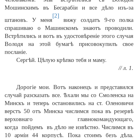
Мошинскимъ въ Бесарабіи и все дѣло изъ-за
[2]
штановъ. У меня
вижу солдатъ 9-го полка
спрашиваю о Машинскомъ знаютъ проводили.
Встрѣтились и вотъ въ удостовѣреніе этого случая
Володя на этой бумагѣ присовокупилъ свое
посланіе.
Сергѣй. Цѣлую крѣпко тебя и маму.
// л. 1.
Дорогіе мои. Вотъ наконецъ и представился
случай разсказать все. Ѣхали мы со Смоленска на
Минскъ и теперь остановились на ст. Оленовичи
верстъ 50 отъ Минска числимся пока въ резервѣ
верховнаго главнокомандующаго,
когда пойдемъ въ дѣло не извѣстно. Числимся въ
10 арміи 44 корпусѣ. Пока стоимъ безъ дѣла.