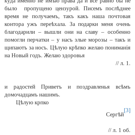
куда именно не имѣю права да и все равно бы не
было пропущено цензурой. Писемъ послѣднее
время не получаемъ, такъ какъ наша почтовая
контора ужъ переѣхала. За подарки меня очень
благодарили – вышли они на славу – особенно
помогли перчатки – у насъ злые морозы – такъ и
щипаютъ за носъ. Цѣлую крѣпко желаю пониманія
на Новый годъ. Желаю здоровья
// л. 1.
и радостей Приветъ и поздравленья всѣмъ
домочадцамъ нашимъ.
Цѣлую крпко
[3]
Сергѣй
// л. 1 об.