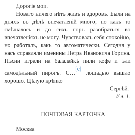
Дорогіе мои.
Новаго ничего нѣтъ живъ и здоровъ. Были на
дняхъ въ дѣлѣ впечатленій много, но какъ то
смѣшалось и до сихъ поръ разобраться во
впечатленіяхъ не могу. Чувствовалъ себя спокойно,
но работалъ, какъ то автоматически. Сегодня у
насъ справляли именины Петра Ивановича Горина.
Пѣсни играли на балалайкѣ пили кофе и ѣли
[e]
самодѣльный пирогъ. С…
лошадью вышло
хорошо. Цѣлую крѣпко
Сергѣй.
// л. 1.
ПОЧТОВАЯ КАРТОЧКА
Москва