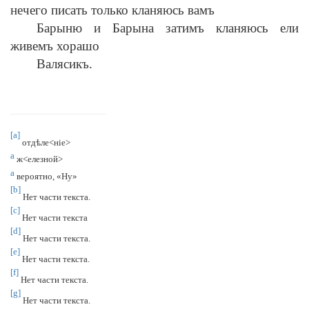
нечего писать только кланяюсь вамъ
Барыню и Барына затимъ кланяюсь ели
живемъ хорашо
Валясикъ.
[a]
отд
ѣ
ле<нiе>
а
ж<елезной>
а
вероятно, «Ну»
[b]
Нет части текста.
[c]
Нет части текста
[d]
Нет части текста.
[e]
Нет части текста.
[f]
Нет части текста.
[g]
Нет части текста.