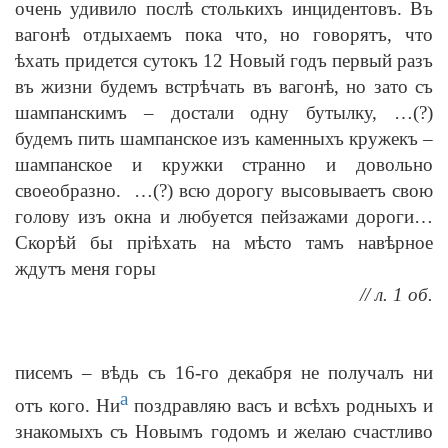
очень удивило послѣ столькихъ инцидентовъ. Въ
вагонѣ отдыхаемъ пока что, но говорятъ, что
ѣхать придется сутокъ 12 Новый годъ первый разъ
въ жизни будемъ встрѣчать въ вагонѣ, но зато съ
шампанскимъ – достали одну бутылку, …(?)
будемъ пить шампанское изъ каменныхъ кружекъ –
шампанское и кружки странно и довольно
своеобразно. …(?) всю дорогу высовываетъ свою
голову изъ окна и любуется пейзажами дороги…
Скорѣй бы пріѣхать на мѣсто тамъ навѣрное
ждутъ меня горы
// л. 1 об.
писемъ – вѣдь съ 16-го декабря не получалъ ни
а
отъ кого. Ни
поздравляю васъ и всѣхъ родныхъ и
знакомыхъ съ Новымъ годомъ и желаю счастливо