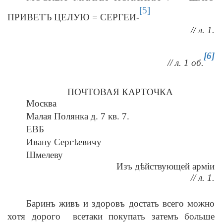
[5]
ПРИВЕТЪ ЦЕЛУЮ = СЕРГЕИ-
// л. 1.
[6]
// л. 1 об.
ПОЧТОВАЯ КАРТОЧКА
Москва
Малая Полянка д. 7 кв. 7.
ЕВБ
Ивану Сергѣевичу
Шмелеву
Изъ дѣйствующей арміи
// л. 1.
Баринъ живъ и здоровъ достать всего можно
хотя дорого всетаки покупать затемъ больше