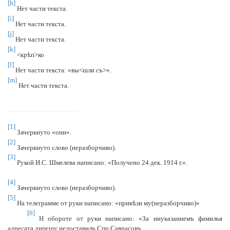
[h]
Нет части текста.
[i]
Нет части текста.
[j]
Нет части текста.
[k]
<кр
ѣ
п>ко
[l]
Нет части текста: «вы<шли съ>».
[m]
Нет части текста.
[1]
Зачеркнуто «они».
[2]
Зачеркнуто слово (неразборчиво).
[3]
Рукой И.С. Шмелева написано: «
Получено 24 дек. 1914 г.».
[4]
Зачеркнуто слово (неразборчиво).
[5]
На телеграмме от руки написано: «прив
ѣ
зи му(неразборчиво)»
[6]
Н обороте от руки написано: «
За ниуказаниемъ фамилья
адресата дипешу недоставилъ Спр Саврасовъ