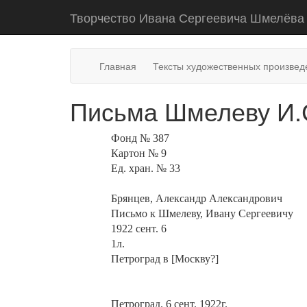
Творчество Ивана Сергеевича Шмелёва
Главная
Тексты художественных произвед
Письма Шмелеву И.С
Фонд № 387
Картон № 9
Ед. хран. № 33
Брянцев, Александр Александрович
Письмо к Шмелеву, Ивану Сергеевичу
1922 сент. 6
1л.
Петроград в [Москву?]
Петроград. 6 сент. 1922г.