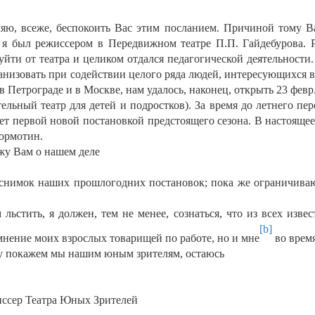
ляю, всеже, беспокоить Вас этим посланием. Причиной тому В
 я был режиссером в Передвижном театре П.П. Гайдебурова. Ра
уйти от театра и целиком отдался педагогической деятельности. 
рганизовать при содействии целого ряда людей, интересующихся 
Петрограде и в Москве, нам удалось, наконец, открыть 23 февр
ельный театр для детей и подростков). За время до летнего п
ет первой новой постановкой предстоящего сезона. В настоящее
ормотин.
жу Вам о нашем деле
 снимок наших прошлогодних постановок; пока же ограничива
льстить, я должен, тем не менее, сознаться, что из всех изв
[b]
 мнение моих взрослых товарищей по работе, но и мне
во время
ку покажем мы нашим юным зрителям, остаюсь
иссер Театра Юных Зрителей