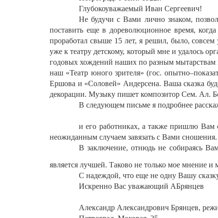
Глубокоуважаемый Иван Сергеевич!
Не будучи с Вами лично знаком, позво
поставить еще в дореволюционное время, когда
проработал свыше 15 лет, я решил, было, совсем 
уже к театру детскому, который мне и удалось о
годовых хождений наших по разным мытарствам в 
наш «Театр юного зрителя» (гос. опытно–показат
Ершова и «Соловей» Андерсена. Ваша сказка буд
декорации. Музыку пишет композитор Сем. Ал. Б
В следующем письме я подробнее расска
и его работниках, а также пришлю Вам
неожиданным случаем завязать с Вами сношения.
В заключение, отнюдь не собираясь Вам 
является лучшей. Таково не только мое мнение и
С надеждой, что еще не одну Вашу сказ
Искренно Вас уважающий АБрянцев
Александр Александрович Брянцев, реж