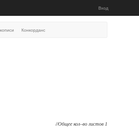
Вход
укописи
Конкорданс
//Общее кол–во листов 1