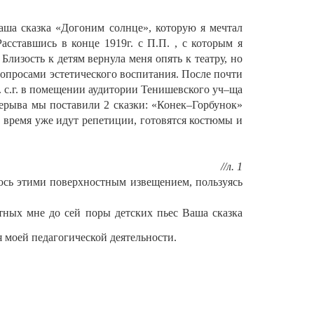
аша сказка «Догоним солнце», которую я мечтал
сставшись в конце 1919г. с П.П. , с которым я
Близость к детям вернула меня опять к театру, но
вопросами эстетического воспитания. После почти
. с.г. в помещении аудитории Тенишевского уч–ща
ерерыва мы поставили 2 сказки: «Конек–Горбунок»
 время уже идут репетиции, готовятся костюмы и
//л. 1
юсь этими поверхностным извещением, пользуясь
естных мне до сей поры детских пьес Ваша сказка
 моей педагогической деятельности.