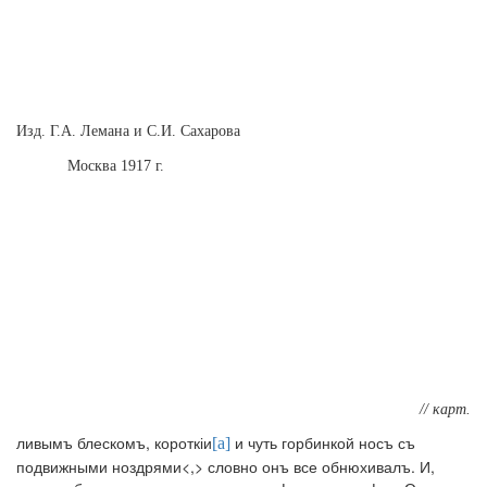
Изд. Г.А. Лемана и С.И. Сахарова
Москва 1917 г.
// карт.
ливымъ блескомъ, короткіи
и чуть горбинкой носъ съ
[a]
подвижными ноздрями<,> словно онъ все обнюхивалъ. И,