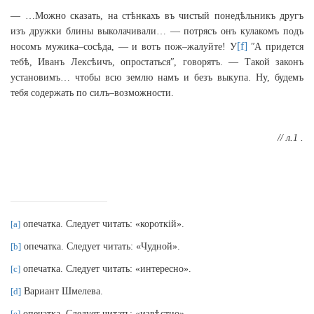
— …Можно сказать, на стѣнкахъ въ чистый понедѣльникъ другъ
изъ дружки блины выколачивали… — потрясъ онъ кулакомъ подъ
[f]
носомъ мужика–сосѣда, — и вотъ пож–жалуйте! У
ʺА придется
тебѣ, Иванъ Лексѣичъ, опростатьсяʺ, говорятъ. — Такой законъ
установимъ… чтобы всю землю намъ и безъ выкупа. Ну, будемъ
тебя содержать по силъ–возможности.
// л.1 .
[a]
опечатка. Следует читать: «короткій».
[b]
опечатка. Следует читать: «Чудной».
[c]
опечатка. Следует читать: «интересно».
[d]
Вариант Шмелева.
[e]
опечатка. Следует читать: «изв
ѣстно».