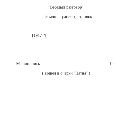
ʺВеселый разговорʺ
― Земля — рассказ, отрывок
[
1917 ?
]
Машинопись 1 л.
( вошел в очерки ʺПятнаʺ )