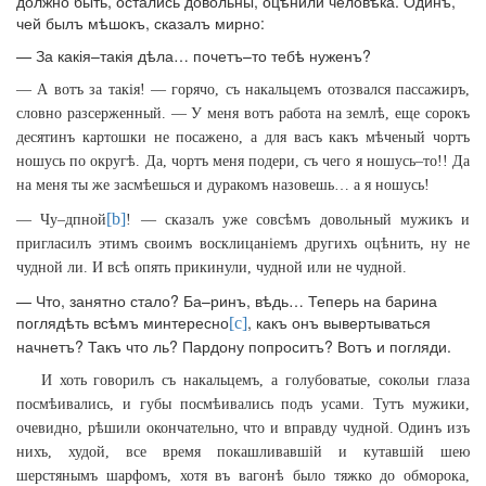
должно быть, остались довольны, оцѣнили человѣка. Одинъ,
чей былъ мѣшокъ, сказалъ мирно:
— За какія–такія дѣла… почетъ–то тебѣ нуженъ?
— А вотъ за такія! — горячо, съ накальцемъ отозвался пассажиръ,
словно разсерженный. — У меня вотъ работа на землѣ, еще сорокъ
десятинъ картошки не посажено, а для васъ какъ мѣченый чортъ
ношусь по округѣ. Да, чортъ меня подери, съ чего я ношусь–то!! Да
на меня ты же засмѣешься и дуракомъ назовешь… а я ношусь!
[b]
— Чу–дпной
! — сказалъ уже совсѣмъ довольный мужикъ и
пригласилъ этимъ своимъ восклицаніемъ другихъ оцѣнить, ну не
чудной ли. И всѣ опять прикинули, чудной или не чудной.
— Что, занятно стало? Ба–ринъ, вѣдь… Теперь на барина
поглядѣть всѣмъ минтересно
, какъ онъ вывертываться
[c]
начнетъ? Такъ что ль? Пардону попроситъ? Вотъ и погляди.
И хоть говорилъ съ накальцемъ, а голубоватые, сокольи глаза
посмѣивались, и губы посмѣивались подъ усами. Тутъ мужики,
очевидно, рѣшили окончательно, что и вправду чудной. Одинъ изъ
нихъ, худой, все время покашливавшій и кутавшій шею
шерстянымъ шарфомъ, хотя въ вагонѣ было тяжко до обморока,