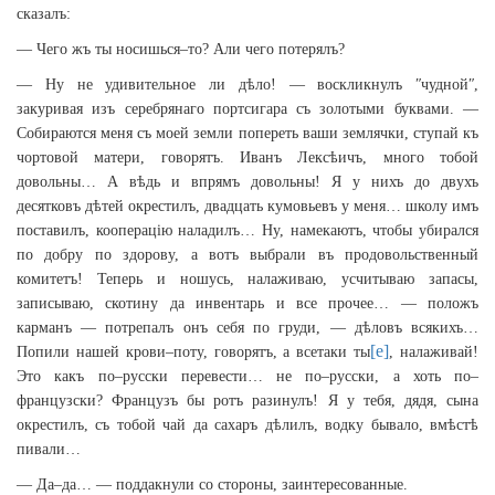
сказалъ:
— Чего жъ ты носишься–то? Али чего потерялъ?
— Ну не удивительное ли дѣло! — воскликнулъ ʺчуднойʺ,
закуривая изъ серебрянаго портсигара съ золотыми буквами. —
Собираются меня съ моей земли попереть ваши землячки, ступай къ
чортовой матери, говорятъ. Иванъ Лексѣичъ, много тобой
довольны… А вѣдь и впрямъ довольны! Я у нихъ до двухъ
десятковъ дѣтей окрестилъ, двадцать кумовьевъ у меня… школу имъ
поставилъ, кооперацію наладилъ… Ну, намекаютъ, чтобы убирался
по добру по здорову, а вотъ выбрали въ продовольственный
комитетъ! Теперь и ношусь, налаживаю, усчитываю запасы,
записываю, скотину да инвентарь и все прочее… — положъ
карманъ — потрепалъ онъ себя по груди, — дѣловъ всякихъ…
[e]
Попили нашей крови–поту, говорятъ, а всетаки ты
, налаживай!
Это какъ по–русски перевести… не по–русски, а хоть по–
французски? Французъ бы ротъ разинулъ! Я у тебя, дядя, сына
окрестилъ, съ тобой чай да сахаръ дѣлилъ, водку бывало, вмѣстѣ
пивали…
— Да–да… — поддакнули со стороны, заинтересованные.