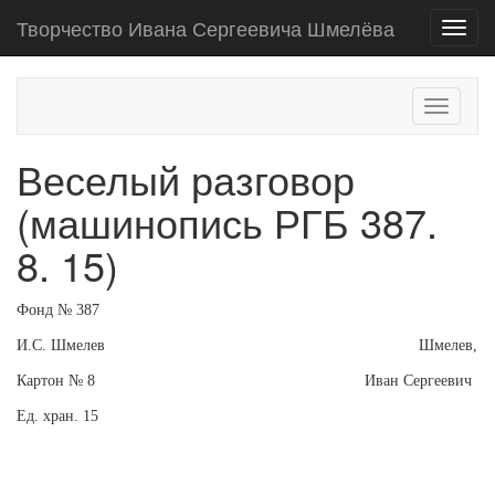
Творчество Ивана Сергеевича Шмелёва
Toggl
navig
Toggle
navigati
Веселый разговор
(машинопись РГБ 387.
8. 15)
Фонд № 387
И.С. Шмелев Шмелев,
Картон № 8 Иван Сергеевич
Ед. хран. 15