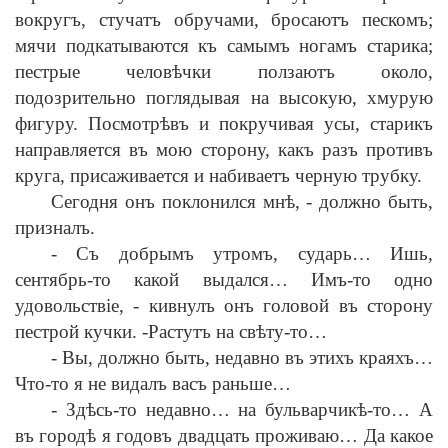
вокругъ, стучатъ обручами, бросаютъ пескомъ;
мячи подкатываются къ самымъ ногамъ старика;
пестрые челов
ѣ
чки ползаютъ около,
подозрительно поглядывая на высокую, хмурую
фигуру. Посмотр
ѣ
въ и покручивая усы, старикъ
направляется въ мою сторону, какъ разъ противъ
круга, присаживается и набиваетъ черную трубку.
Сегодня онъ поклонился мн
ѣ
,
-
должно быть,
призналъ.
-
Съ добрымъ утромъ, сударь… Ишь,
сентябрь-то какой выдался… Имъ-то одно
удовольств
i
е,
-
кивнулъ онъ головой въ сторону
пестрой кучки.
-
Растутъ на св
ѣ
ту-то…
-
Вы, должно быть, недавно въ этихъ краяхъ…
Что-то я не видалъ васъ раньше…
-
Зд
ѣ
сь-то недавно… на бульварчик
ѣ
-то… А
въ город
ѣ
я годовъ двадцать проживаю… Да какое