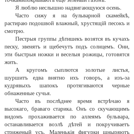
Я люблю неслышно надвигающуюся осень.
Часто сижу я на бульварной скамейк
ѣ
,
растираю подошвой влажный, хрустящ
i
й песокъ и
смотрю.
Пестрыя группы д
ѣ
тишекъ возятся въ кучахъ
песку, звенятъ и щебечутъ подъ солнцемъ. Они,
эти быстрыя ножки и веселыя рожицы, готовятся
жить.
А кругомъ сыплются золотые листья,
шуршитъ едва внятно ихъ говоръ, а изъ-за
кудрявыхъ шапокъ протягиваются черные
обнаженные сучья.
Часто въ посл
ѣ
днее время встр
ѣ
чаю я
высокаго, браваго старика. Онъ со скучающимъ
видомъ прохаживается по аллеямъ бульвара,
останавливается возл
ѣ
д
ѣ
тей и покручиваетъ
стриженый усъ. Маленьк
i
я фигурки шныряютъ