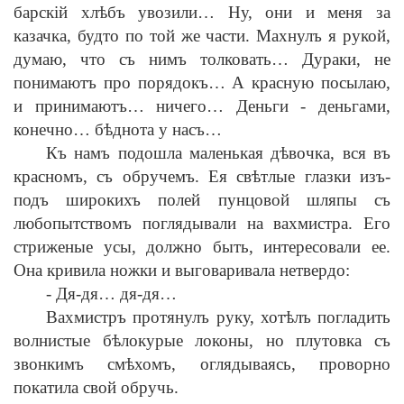
барск
i
й хл
ѣ
бъ увозили… Ну, они и меня за
казачка, будто по той же части. Махнулъ я рукой,
думаю, что съ нимъ толковать… Дураки, не
понимаютъ про порядокъ… А красную посылаю,
и принимаютъ… ничего… Деньги
-
деньгами,
конечно… б
ѣ
днота у насъ…
Къ намъ подошла маленькая д
ѣ
вочка, вся въ
красномъ, съ обручемъ. Ея св
ѣ
тлые глазки изъ-
подъ широкихъ полей пунцовой шляпы съ
любопытствомъ поглядывали на вахмистра. Его
стриженые усы, должно быть, интересовали ее.
Она кривила ножки и выговаривала нетвердо:
-
Дя-дя… дя-дя…
Вахмистръ протянулъ руку, хот
ѣ
лъ погладить
волнистые б
ѣ
локурые локоны, но плутовка съ
звонкимъ см
ѣ
хомъ, оглядываясь, проворно
покатила свой обручь.