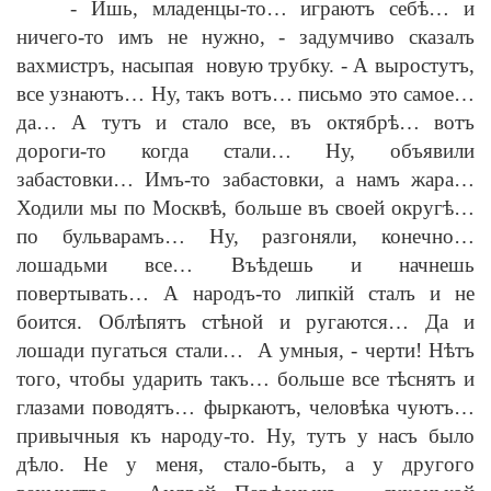
-
Ишь, младенцы-то… играютъ себ
ѣ
… и
ничего-то имъ не нужно,
-
задумчиво сказалъ
вахмистръ, насыпая новую трубку.
-
А выростутъ,
все узнаютъ… Ну, такъ вотъ… письмо это самое…
да… А тутъ и стало все, въ октябр
ѣ
… вотъ
дороги-то когда стали… Ну, объявили
забастовки… Имъ-то забастовки, а намъ жара…
Ходили мы по Москв
ѣ
, больше въ своей округ
ѣ
…
по бульварамъ… Ну, разгоняли, конечно…
лошадьми все… Въ
ѣ
дешь и начнешь
повертывать… А народъ-то липк
i
й сталъ и не
боится. Обл
ѣ
пятъ ст
ѣ
ной и ругаются… Да и
лошади пугаться стали… А умныя,
-
черти! Н
ѣ
тъ
того, чтобы ударить такъ… больше все т
ѣ
снятъ и
глазами поводятъ… фыркаютъ, челов
ѣ
ка чуютъ…
привычныя къ народу-то. Ну, тутъ у насъ было
д
ѣ
ло. Не у меня, стало-быть, а у другого