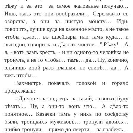
р
ѣ
жу и за это за самое жалованье получаю…
Ишь, какъ это они вообразили… Сережка-то съ
озорства, а они за чистую монету… Иди,
говоритъ, лучше куда на казенное м
ѣ
сто, а не такое
чтобы д
ѣ
ло… въ швейцары или тамъ куда… и
выгодно, говоритъ, и д
ѣ
ло-то чистое…” Р
ѣ
жу!... А
я,
-
вотъ вамъ крестъ,
-
и ни одного-то челов
ѣ
ка не
тронулъ, а не то чтобы… тамъ… да… Ну, конечно,
вл
ѣ
пишь иной разъ плашмя, по спин
ѣ
… да… А
такъ чтобы…
Вахмистръ покачалъ головой и горячо
продолжалъ:
-
Да что я за подлецъ за такой,
-
своихъ буду
р
ѣ
зать!... Ну, а они-то вонъ что… А д
ѣ
ло-то
понятное… Казачки тамъ у нихъ по сос
ѣ
дству
были, троицкихъ мужиковъ… тронули двоихъ…
шибко тронули… прямо до смерти… за грабежъ…