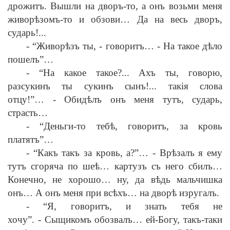
дрожитъ. Вышли на дворъ-то, а онъ возьми меня
живор
ѣ
зомъ-то и обзови… Да на весь дворъ,
сударь!...
-
“Живор
ѣ
зъ ты,
-
говоритъ…
-
На такое д
ѣ
ло
пошелъ”…
-
“На какое такое?... Ахъ ты, говорю,
разсукинъ ты сукинъ сынъ!... так
i
я слова
отцу!”…
-
Обид
ѣ
лъ онъ меня тутъ, сударь,
страсть…
-
“Деньги-то теб
ѣ
, говоритъ, за кровь
платятъ”…
-
“Какъ такъ за кровь, а?”…
-
Вр
ѣ
залъ я ему
тутъ сгоряча по ше
ѣ
… картузъ съ него сбилъ…
Конечно, не хорошо… ну, да в
ѣ
дь мальчишка
онъ… А онъ меня при вс
ѣ
хъ… на двор
ѣ
изругалъ.
-
“Я, говоритъ, и знать тебя не
хочу”.
-
Сыщикомъ обозвалъ… ей-Богу, такъ-таки