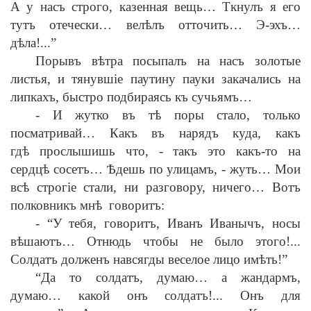
А у насъ строго, казенная вещь… Ткнулъ я его
тутъ отечески… вел
ѣ
лъ отточить… Э-эхъ…
д
ѣ
ла!...”
Порывъ в
ѣ
тра посыпалъ на насъ золотые
листья, и тянувш
i
е паутину пауки закачались на
липкахъ, быстро подбираясь къ сучьямъ…
-
И жутко въ т
ѣ
поры стало, только
посматривай… Какъ въ нарядъ куда, какъ
гд
ѣ
прослышишь что,
-
такъ это какъ-то на
сердц
ѣ
сосетъ…
Ѣ
дешь по улицамъ,
-
жуть… Мои
вс
ѣ
строг
i
е стали, ни разговору, ничего… Вотъ
полковникъ мн
ѣ
говоритъ:
-
“У тебя, говоритъ, Иванъ Иванычъ, носы
в
ѣ
шаютъ… Отнюдь чтобы не было этого!...
Солдатъ долженъ навсягды веселое лицо им
ѣ
ть!”
“Да то солдатъ, думаю… а жандармъ,
думаю… какой онъ солдатъ!... Онъ для