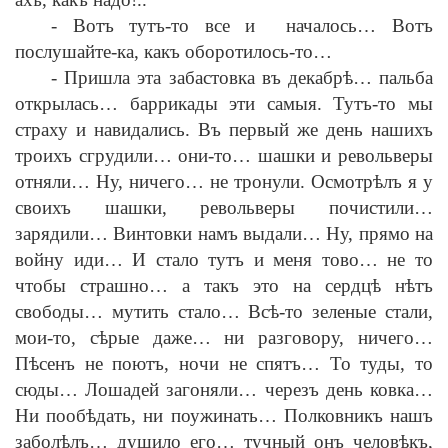
-
Вотъ тутъ-то все и началось… Вотъ
послушайте-ка, какъ оборотилось-то…
-
Пришла эта забастовка въ декабр
ѣ
… пальба
открылась… баррикады эти самыя. Тутъ-то мы
страху и навидались. Въ первый же день нашихъ
троихъ сгрудили… они-то… шашки и револьверы
отняли… Ну, ничего… не тронули. Осмотр
ѣ
лъ я у
своихъ шашки, револьверы почистили…
зарядили… Винтовки намъ выдали… Ну, прямо на
войну иди… И стало тутъ и меня тово… не то
чтобы страшно… а такъ это на сердц
ѣ
н
ѣ
тъ
свободы… мутить стало… Вс
ѣ
-то зеленые стали,
мои-то, с
ѣ
рые даже… ни разговору, ничего…
П
ѣ
сенъ не поютъ, ночи не спятъ… То туды, то
сюды… Лошадей загоняли… черезъ день ковка…
Ни пооб
ѣ
дать, ни поужинать… Полковникъ нашъ
забол
ѣ
лъ… душило его… тучный онъ челов
ѣ
къ,