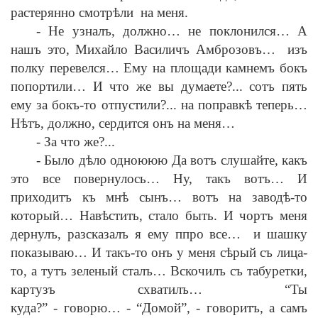
растерянно смотр
ѣ
ли на меня.
-
Не узналъ, должно… не поклонился… А
нашъ это, Михайло Василичъ Амброзовъ… изъ
полку перевелся… Ему на площади камнемъ бокъ
попортили… И что же вы думаете?... сотъ пять
ему за бокъ-то отпустили?... на поправк
ѣ
теперь…
Н
ѣ
тъ, должно, сердится онъ на меня…
-
За что же?...
-
Было д
ѣ
ло одноююю Да вотъ слушайте, какъ
это все повернулось… Ну, такъ вотъ… И
приходитъ къ мн
ѣ
сынъ… вотъ на завод
ѣ
-то
который… Нав
ѣ
стить, стало быть. И чортъ меня
дернулъ, разсказалъ я ему ппро все… и шашку
показываю… И такъ-то онъ у меня с
ѣ
рый съ лица-
то, а тутъ зеленый сталъ… Вскочилъ съ табуретки,
картузъ схватилъ… “Ты
куда?”
-
говорю…
-
“Домой”,
-
говоритъ, а самъ