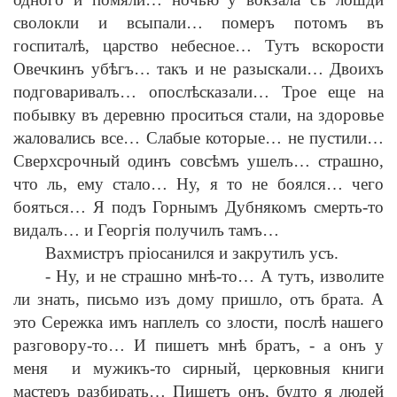
сволокли и всыпали… померъ потомъ въ
госпитал
ѣ
, царство небесное… Тутъ вскорости
Овечкинъ уб
ѣ
гъ… такъ и не разыскали… Двоихъ
подговаривалъ… опосл
ѣ
сказали… Трое еще на
побывку въ деревню проситься стали, на здоровье
жаловались все… Слабые которые… не пустили…
Сверхсрочный одинъ совс
ѣ
мъ ушелъ… страшно,
что ль, ему стало… Ну, я то не боялся… чего
бояться… Я подъ Горнымъ Дубнякомъ смерть-то
видалъ… и Георг
i
я получилъ тамъ…
Вахмистръ пр
i
осанился и закрутилъ усъ.
-
Ну, и не страшно мн
ѣ
-то… А тутъ, изволите
ли знать, письмо изъ дому пришло, отъ брата. А
это Сережка имъ наплелъ со злости, посл
ѣ
нашего
разговору-то… И пишетъ мн
ѣ
братъ,
-
а онъ у
меня и мужикъ-то сирный, церковныя книги
мастеръ разбирать… Пишетъ онъ, будто я людей