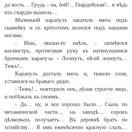
да кость… Грудь
-
на, бей!... Гвардейская!... я в
ѣ
дь
изъ гвард
i
и вышелъ…
Маленьк
i
й карапузъ закатилъ мячъ подъ
скамейку и съ крёхотомъ возился подъ нашими
ногами.
-
Ишь, ляшки-то на
ѣ
лъ,
-
засм
ѣ
ялся
вахмистръ, протягивая руку къ натянувшимся
брючкамъ карапуза.
-
Лопнутъ, ей-ей лопнутъ…
Тюкъ!...
Карапузъ досталъ мячъ и, тяжело сопя,
уставился на браваго дядю.
-
Тюкъ!... повторилъ онъ, д
ѣ
лая строгое лицо,
и поб
ѣ
жалъ къ своимъ.
-
Да… ну, и все хорошо было… Сынъ по
механической части… на завод
ѣ
… сорокъ
ц
ѣ
лковыхъ получаетъ… Въ деревн
ѣ
братъ по
хозяйству… Я имъ ежем
ѣ
сячно красную слалъ…