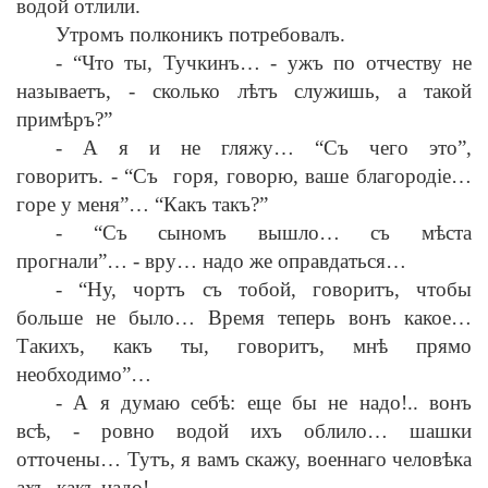
водой отлили.
Утромъ полконикъ потребовалъ.
-
“Что ты, Тучкинъ…
-
ужъ по отчеству не
называетъ,
-
сколько л
ѣ
тъ служишь, а такой
прим
ѣ
ръ?”
-
А я и не гляжу… “Съ чего это”,
говоритъ.
-
“Съ горя, говорю, ваше благород
i
е…
горе у меня”… “Какъ такъ?”
-
“Съ сыномъ вышло… съ м
ѣ
ста
прогнали”…
-
вру… надо же оправдаться…
-
“Ну, чортъ съ тобой, говоритъ, чтобы
больше не было… Время теперь вонъ какое…
Такихъ, какъ ты, говоритъ, мн
ѣ
прямо
необходимо”…
-
А я думаю себ
ѣ
: еще бы не надо!.. вонъ
вс
ѣ
,
-
ровно водой ихъ облило… шашки
отточены… Тутъ, я вамъ скажу, военнаго челов
ѣ
ка
ахъ, какъ надо!..