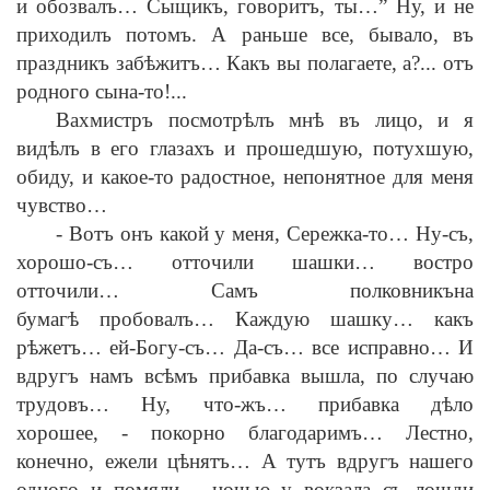
и обозвалъ… Сыщикъ, говоритъ, ты…” Ну, и не
приходилъ потомъ. А раньше все, бывало, въ
праздникъ заб
ѣ
житъ… Какъ вы полагаете, а?... отъ
родного сына-то!...
Вахмистръ посмотр
ѣ
лъ мн
ѣ
въ лицо, и я
вид
ѣ
лъ в его глазахъ и прошедшую, потухшую,
обиду, и какое-то радостное, непонятное для меня
чувство…
-
Вотъ онъ какой у меня, Сережка-то… Ну-съ,
хорошо-съ… отточили шашки… востро
отточили… Самъ полковникъна
бумаг
ѣ
пробовалъ… Каждую шашку… какъ
р
ѣ
жетъ… ей-Богу-съ… Да-съ… все исправно… И
вдругъ намъ вс
ѣ
мъ прибавка вышла, по случаю
трудовъ… Ну, что-жъ… прибавка д
ѣ
ло
хорошее,
-
покорно благодаримъ… Лестно,
конечно, ежели ц
ѣ
нятъ… А тутъ вдругъ нашего
одного и помяли… ночью у вокзала съ лошди