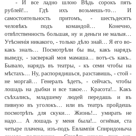
-
И все ладно шлою В
ѣ
дь сорокъ пять
рублей!... Гд
ѣ
ихъ возьмешь-то… И
самостоятельность притомъ,
-
шестьдесятъ
челов
ѣ
къ подъ командой… Конечно,
отв
ѣ
тственность большая, ну и деньги не малыя…
Ут
ѣ
снен
i
я никакого,
-
только д
ѣ
ло знай… Я его во-
какъ зналъ… Посмотр
ѣ
ли бы вы, какъ нарядъ
выведу,
-
засверкай моя мамаша… вотъ-съ какъ..
Бывало, нарядъ въ театры,
-
къ семи чтобы на
м
ѣ
стахъ… Ну, распорядишься, разставишь,
-
стой
-
не моргай… Генералъ
ѣ
детъ,
-
сейчасъ, чтобы
лошадь на дыбки и все такое… Красота!... Какъ
съ
ѣ
хались, младшему людей передашь и въ
пивную въ уголокъ… или въ театръ пройдешь
посмотр
ѣ
ть для скуки… Жизнь!... умирать не
надо… А лошадь у меня была!... огнёвая, ста
четыре плачена, изъ-подъ Евламп
i
я Спиридоныча