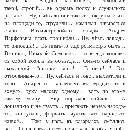
вахмистра… Андрей Парфенычъ, сухонькой
такой, строг
i
й… въ одномъ полку и служили-то
раньше… Ну, вы
ѣ
хали они такъ-то, окружили ихъ
на площади-то, сгрудили… камнями швыряться
стали… Вахмистровой-то лошади, Андрея
Парфеныча, глазъ прошибли… Ну, ч
ѣ
мъ лошадь-
то виновата!... Съ нимъ-то еще ротмистръ былъ…
Взоровъ, Николай Семенычъ… и всегда коньякъ
съ собой возилъ въ объ
ѣ
здъ… Онъ-то сейчасъ и
скомандуй: “шашки вонъ!... Готовсь!...” Это
отточенныя-то… Ну, сейчасъ и тово.. выхватили и
тово… Андрей-то Парфенычъ въ сердцахъ-то и
ахнулъ, руку малому одному… вотъ по этому
самому м
ѣ
сту… Еще пор
ѣ
зали кой-кого… А
лошади-то и не л
ѣ
зутъ… прыгаютъ черезъ народъ-
то, кто упалъ, фырчатъ, чуютъ, что народъ-то
живой… Такъ у насъ, въ казармахъ, см
ѣ
ялись
все… Одна такъ-то вотъ прыгнула, да объ столбъ