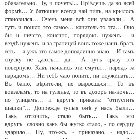
обязательно. Ну, и почетъ!... Пр
iѣ
дешь да во всей
форм
ѣ
… У батюшки всегда чай пилъ, на крылосъ
становился… Очень меня вс
ѣ
они уважали… А
тутъ и пошло это самое… канитель-то эта… Оно
бы и ничего, конечно, порядокъ нуженъ… и
везд
ѣ
нуженъ, и за границей вонъ тоже нашъ братъ
есть… я ужъ это самое доподлинно знаю… И тамъ
спуску не даютъ… да… А тутъ сразу это
повернуло. Какъ начались эти смуты… нарядъ за
нарядомъ… Ни теб
ѣ
чаю попить, ни поужинать…
Въ баню, в
ѣ
рите-ли, не вырвешься… То къ
вокзаламъ, то на гулянье, то въ дозоръ на-ночь…
по улицамъ… и вдругъ приказъ: “отпустить
шашки”… Допрежде тупыя он
ѣ
у насъ были…
Такъ отточить, стало быть… Такъ это
вдругъ словно какъ бы жутко стало,
-
по сердцу
ударило… Ну, что-жъ,
-
приказано,
-
надо…