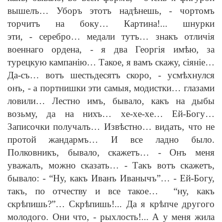
вышелъ… Уборъ этотъ над
ѣ
нешь,
-
чортомъ
торчитъ на боку… Картина!... шнурки
эти,
-
серебро… медали тутъ… знакъ отлич
i
я
военнаго ордена,
-
я два Георг
i
я им
ѣ
ю, за
турецкую кампан
i
ю… Такое, я вамъ скажу, с
i
ян
i
е…
Да-съ… вотъ шестьдесятъ скоро,
-
усм
ѣ
хнулся
онъ,
-
а портнишки эти самыя, модистки… глазами
ловили… Лестно имъ, бывало, какъ на дыбы
возьму, да на нихъ… хе-хе-хе… Ей-Богу…
Записочки получалъ… Изв
ѣ
стно… видать, что не
протой жандармъ… И все ладно было.
Полковникъ, бывало, скажетъ…
-
Онъ меня
уважалъ, можно сказать…
-
Такъ вотъ скажетъ,
бывало:
-
“Ну, какъ Иванъ Иванычъ”…
-
Ей-Богу,
такъ, по отчеству и все такое… “ну, какъ
скр
ѣ
пишь?”… Скр
ѣ
пишь!... Да я кр
ѣ
пче другого
молодого. Они что,
-
рыхлость!... А у меня жила