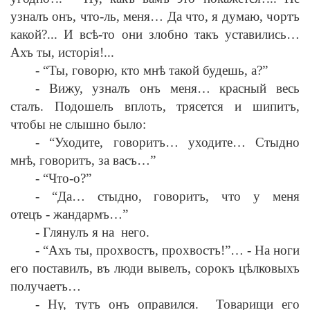
узналъ онъ, что-ль, меня… Да что, я думаю, чортъ
какой?... И вс
ѣ
-то они злобно такъ уставились…
Ахъ ты, истор
i
я!...
-
“Ты, говорю, кто мн
ѣ
такой будешь, а?”
-
Вижу, узналъ онъ меня… красный весь
сталъ. Подошелъ вплоть, трясется и шипитъ,
чтобы не слышно было:
-
“Уходите, говоритъ… уходите… Стыдно
мн
ѣ
, говоритъ, за васъ…”
-
“Что-о?”
-
“Да… стыдно, говоритъ, что у меня
отецъ
-
жандармъ…”
-
Глянулъ я на него.
-
“Ахъ ты, прохвостъ, прохвостъ!”…
-
На ноги
его поставилъ, въ люди вывелъ, сорокъ ц
ѣ
лковыхъ
получаетъ…
-
Ну, тутъ онъ оправился. Товарищи его