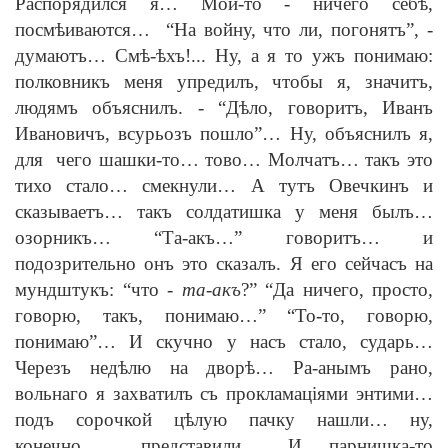
Распорядился я… Мои-то
-
ничего себ
ѣ
,
посм
ѣ
иваются… “На войну, что ли, погонятъ”,
-
думаютъ… См
ѣ
-
ѣ
хъ!... Ну, а я то ужъ понимаю:
полковникъ меня упредилъ, чтобы я, значитъ,
людямъ объяснилъ.
-
“Д
ѣ
ло, говоритъ, Иванъ
Ивановичъ, всурьозъ пошло”… Ну, объяснилъ я,
для чего шашки-то… тово… Молчатъ… такъ это
тихо стало… смекнули… А тутъ Овечкинъ и
сказываетъ… такъ солдатишка у меня былъ…
озорникъ… “Та-акъ…” говоритъ… и
подозрительно онъ это сказалъ. Я его сейчасъ на
мундштукъ: “что
-
та-акъ
?” “Да ничего, просто,
говорю, такъ, понимаю…” “То-то, говорю,
понимаю”… И скучно у насъ стало, сударь…
Черезъ нед
ѣ
лю на двор
ѣ
… Ра-анымъ рано,
вольнаго я захватилъ съ прокламац
i
ями энтими…
подъ сорочкой ц
ѣ
лую пачку нашли… ну,
конечно, представили… И парнишка-то