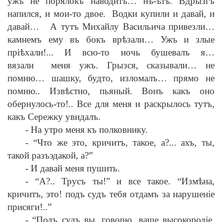
ужъ не порялокъ наводитъ… н
ѣ
-
ѣ
тъ. Вдрызгъ
напился, и мои-то двое. Водки купили и давай, и
давай… А тутъ Михайлу Васильича привезли…
камнемъ ему въ бокъ вр
ѣ
зали… Ужъ и злые
пр
iѣ
хали!... И всю-то ночь бушевалъ я…
вязали меня ужъ. Грызся, сказывали… не
помню… шашку, будто, изломалъ… прямо не
помню.. Изв
ѣ
стно, пьяный. Вонъ какъ оно
обернулось-то!.. Все для меня и раскрылось тутъ,
какъ Сережку увидалъ.
-
На утро меня къ полковнику.
-
“Что же это, кричитъ, такое, а?... ахъ, ты,
такой разъэдакой, а?”
-
И давай меня пушить.
-
“А?.. Трусъ ты!” и все такое. “Изм
ѣ
на,
кричитъ, это! подъ судъ тебя отдамъ за нарушен
i
е
присяги!..”
-
“Подъ судъ вы, говорю, ваше высокород
i
е,