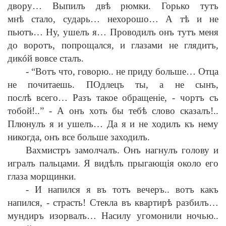
двору… Выпилъ дв
ѣ
рюмки. Горько тутъ
мн
ѣ
стало, сударь… нехорошо… А т
ѣ
и не
пьютъ… Ну, ушелъ я… Проводилъ онъ тутъ меня
до воротъ, попрощался, и глазами не глядитъ,
дикóй вовсе сталъ.
-
“Вотъ что, говорю.. не приду больше… Отца
не почитаешь. ПОдлецъ ты, а не сынъ,
посл
ѣ
всего… Разъ такое обращен
i
е,
-
чортъ съ
тобой!..”
-
А онъ хоть бы теб
ѣ
слово сказалъ!..
Плюнулъ я и ушелъ… Да я и не ходилъ къ нему
никогда, онъ все больше заходилъ.
Вахмистръ замолчалъ. Онъ нагнулъ голову и
игралъ пальцами. Я вид
ѣ
лъ прыгающ
i
я около его
глаза морщинки.
-
И напился я въ тотъ вечеръ.. вотъ какъ
напился,
-
страсть! Стекла въ квартир
ѣ
разбилъ…
мундиръ изорвалъ… Насилу угомонили ночью..