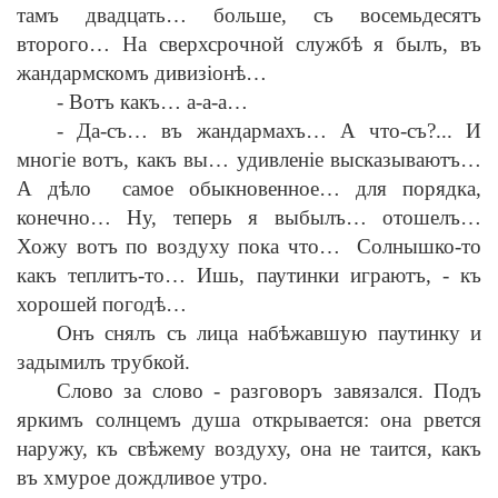
тамъ двадцать… больше, съ восемьдесятъ
второго… На сверхсрочной служб
ѣ
я былъ, въ
жандармскомъ дивиз
i
он
ѣ
…
-
Вотъ какъ… а-а-а…
-
Да-съ… въ жандармахъ… А что-съ?... И
мног
i
е вотъ, какъ вы… удивлен
i
е высказываютъ…
А д
ѣ
ло самое обыкновенное… для порядка,
конечно… Ну, теперь я выбылъ… отошелъ…
Хожу вотъ по воздуху пока что… Солнышко-то
какъ теплитъ-то… Ишь, паутинки играютъ,
-
къ
хорошей погод
ѣ
…
Онъ снялъ съ лица наб
ѣ
жавшую паутинку и
задымилъ трубкой.
Слово за слово
-
разговоръ завязался. Подъ
яркимъ солнцемъ душа открывается: она рвется
наружу, къ св
ѣ
жему воздуху, она не таится, какъ
въ хмурое дождливое утро.