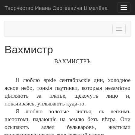
Творчество Ивана Сергеевича Шмелёва
Toggl
navig
Toggle
navigati
Вахмистр
ВАХМИСТРЪ.
Я люблю ярк
i
е сентябрьск
i
е дни, холодное
ясное небо, тонк
i
я паутинки, которыя незам
ѣ
тно
ц
ѣ
пляютъ за платье, щекочутъ лицо и,
покачиваясь, уплываютъ куда-то.
Я люблю золотые листья, съ легкимъ
шепотомъ падающ
i
е на землю безъ в
ѣ
тра. Они
осыпаютъ аллеи бульваровъ, желтыми
точкамипокрываютъ еще зеленый газонъ.