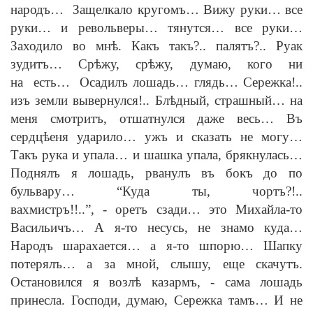
народъ… Защелкало кругомъ… Вижу руки… все
руки… и револьверы… тянутся… все руки…
Заходило во мн
ѣ
. Какъ такъ?.. палятъ?.. Руак
зудитъ… Ср
ѣ
жу, ср
ѣ
жу, думаю, кого ни
на есть… Осадилъ лошадь… глядь… Сережка!..
изъ земли вывернулся!.. Бл
ѣ
дный, страшный… на
меня смотритъ, отшатнулся даже весь… Въ
сердц
ѣ
еня ударило… ужъ и сказать не могу…
Такъ рука и упала… и шашка упала, брякнулась…
Поднялъ я лошадь, рванулъ въ бокъ до по
бульвару… “Куда ты, чортъ?!..
вахмистръ!!..”,
-
оретъ сзади… это Михайла-то
Васильичъ… А я-то несусь, не знамо куда…
Народъ шарахается… а я-то шпорю… Шапку
потерялъ… а за мной, слышу, еще скачутъ.
Остановился я возл
ѣ
казармъ,
-
сама лошадь
принесла. Господи, думаю, Сережка тамъ… И не