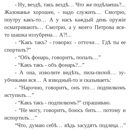
-
Ну, везд
ѣ
, такъ везд
ѣ
… Что же под
ѣ
лаешь?...
Жалованье хорошее,
-
надо служить… Смотрю,
поутру какъ-то… А у насъ каждый день оруж
i
е
осматриваютъ… Смотрю, а у моего Петрова вся-
то шашка иззубрена… А?!...
-
“Какъ такъ?
-
говорю:
-
отточи… Гд
ѣ
ты ее
спортилъ?”
-
“Объ фонарь, говоритъ, попалъ…”
-
“Какъ такъ
-
объ фонарь?...”
-
А она, изволите вид
ѣ
ть, пила-пилой… зу-
убчиками вся… А взводный-то и сказываетъ:
-
“Нарочно, говоритъ, онъ это… подпилкомъ
иступилъ…”
-
“Какъ такъ
-
подпилкомъ?” спрашиваю.
-
“Не могу, говоритъ, боюсь бить… потому и
испортилъ…”
“Что, думаю себ
ѣ
… в
ѣ
дь засудятъ подлеца…”