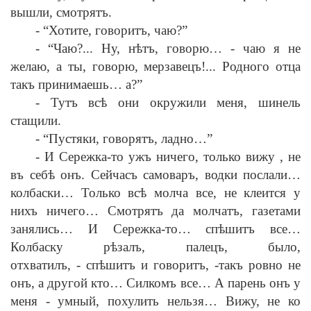
вышли, смотрятъ.
-
“Хотите, говоритъ, чаю?”
-
“Чаю?... Ну, н
ѣ
тъ, говорю…
-
чаю я не
желаю, а ты, говорю, мерзавецъ!... Родного отца
такъ принимаешь… а?”
-
Тутъ вс
ѣ
они окружили меня, шинель
стащили.
-
“Пустяки, говорятъ, ладно…”
-
И Сережка-то ужъ ничего, только вижу , не
въ себ
ѣ
онъ. Сейчасъ самоваръ, водки послали…
колбаски… Только вс
ѣ
молча все, не клеится у
нихъ ничего… Смотрятъ да молчатъ, газетами
занялись… И Сережка-то… сп
ѣ
шитъ все…
Колбаску р
ѣ
залъ, палецъ, было,
отхватилъ,
-
сп
ѣ
шитъ и говоритъ,
-
такъ ровно не
онъ, а другой кто… Силкомъ все… А парень онъ у
меня
-
умный, похулить нельзя… Вижу, не ко