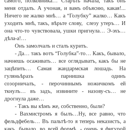
самого, полковника… Стар
ѣ
ть начала, такъ онъ
меня отдалъ. А учоная, и вамъ объясню, какая!...
Ничего не жалко мн
ѣ
… а “Голубку” жалко… Какъ
уходить мн
ѣ
, такъ, в
ѣ
рьте слову, слезу утеръ… И
она что-то чувствовала, ушки пригнула… Э-эхъ…
д
ѣ
ла-а!…
Онъ замолчалъ и сталъ курить.
-
Да… такъ вотъ “Голубка”-то… Какъ, бывало,
начнешь осаживать… все оглядыватъ, какъ бы не
зац
ѣ
пить… Самая жандармская лошадь. На
гулянь
ѣ
разъ парнишка одинъ
созорничалъ,
-
перочиннымъ ножичкомъ ей
ткнулъ… въ задъ, извините
-
назову-съ… не
дрогнула даже…
-
Такъ вы к
ѣ
мъ же, собственно, были?
-
Вахмистромъ я былъ…Ну, все равно, что
фельдфебель… Въ пальт
ѣ
-то я теперь неказистъ, а
какъ, бывало, во всей форм
ѣ
,
-
очень я фигурой