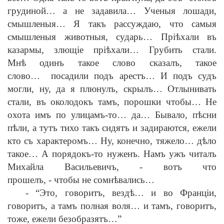
грудиной… а не задавила… Ученыя лошади,
смышленыя… Я такъ рассуждаю, что самыя
смышленыя животныя, сударь… Пр
iѣ
хали въ
казармы, злющ
i
е пр
iѣ
хали… Грубить стали.
Мн
ѣ
одинъ такое слово сказалъ, такое
слово… посадили подъ арестъ… И подъ судъ
могли, ну, да я плюнулъ, скрылъ… Отлынивать
стали, въ околодокъ тамъ, порошки чтобы… Не
охота имъ по улицамъ-то… да… Бывало, п
ѣ
сни
п
ѣ
ли, а тутъ тихо такъ сидятъ и задираются, ежели
кто съ характеромъ… Ну, конечно, тяжело… д
ѣ
ло
такое… А порядокъ-то нуженъ. Намъ ужъ читалъ
Михайла Васильевичъ,
-
вотъ что
прошелъ,
-
чтобы не сомн
ѣ
вались…
-
“Это, говоритъ, везд
ѣ
… и во Франц
i
и,
говоритъ, а тамъ полная воля… и тамъ, говоритъ,
тоже, ежели безобразятъ…”