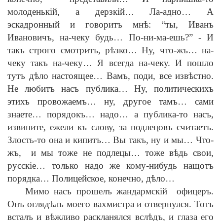
молоденьк
i
й, а дерзк
i
й… Ла-адно… А
эскадронный и говоритъ мн
ѣ
: “ты, Иванъ
Ивановичъ, на-чеку будь… По-ни-ма-ешь?”
-
И
такъ строго смотритъ, р
ѣ
зко… Ну, что-жъ… на-
чеку такъ на-чеку… Я всегда на-чеку. И пошло
тутъ д
ѣ
ло настоящее… Вамъ, поди, все изв
ѣ
стно.
Не любитъ насъ публика… Ну, политическихъ
этихъ провожаемъ… ну, другое тамъ… сами
знаете… порядокъ… надо… а публика-то насъ,
извините, ежели къ слову, за подлецовъ считаетъ.
Злость-то она и кипитъ… Вы такъ, ну и мы… Что-
жъ, и мы тоже не подлецы… тоже в
ѣ
дь свои,
русск
i
е… только надо же кому-нибудь нащотъ
порядка… Полицейское, конечно, д
ѣ
ло…
Мимо насъ прошелъ жандармск
i
й офицеръ.
Онъ огляд
ѣ
лъ моего вахмистра и отвернулся. Тотъ
всталъ и в
ѣ
жливо раскланялся всл
ѣ
дъ, и глаза его