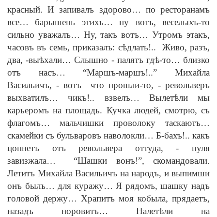
красный. И запивалъ здорово… по ресторанамъ
все… барышень этихъ… ну вотъ, веселыхъ-то
сильно уважалъ… Ну, такъ вотъ… Утромъ этакъ,
часовъ въ семь, приказалъ: с
ѣ
длать!.. Живо, разъ,
два,
-
вы
ѣ
хали… Слышно
-
палятъ гд
ѣ
-то… близко
отъ насъ… “Маршъ-маршъ!..” Михайла
Васильичъ,
-
вотъ что прошли-то,
-
револьверъ
выхватилъ… чикъ!.. взвелъ… Вылет
ѣ
ли мы
карьеромъ на площадь. Кучка людей, смотрю, съ
флагомъ… мальчишки проволоку таскаютъ…
скамейки съ бульваровъ наволокли… Б-бахъ!.. какъ
цопнетъ отъ револьвера оттуда,
-
пуля
завизжала… “Шашки вонъ!”, скомандовали.
Летитъ Михайла Васильичъ на народъ, и выпимши
онъ былъ… для куражу… Я рядомъ, шашку надъ
головой держу… Храпитъ моя кобыла, прядаетъ,
назадъ норовитъ… Налет
ѣ
ли на