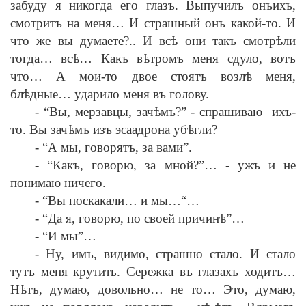
забуду я никогда его глазъ. Выпучилъ онъихъ,
смотритъ на меня… И страшный онъ какой-то. И
что же вы думаете?.. И вс
ѣ
они такъ смотр
ѣ
ли
тогда… вс
ѣ
… Какъ в
ѣ
тромъ меня сдуло, вотъ
что… А мои-то двое стоятъ возл
ѣ
меня,
бл
ѣ
дные… ударило меня въ голову.
-
“Вы, мерзавцы, зач
ѣ
мъ?”
-
спрашиваю ихъ-
то. Вы зач
ѣ
мъ изъ эсаадрона уб
ѣ
гли?
-
“А мы, говорятъ, за вами”.
-
“Какъ, говорю, за мной?”…
-
ужъ и не
понимаю ничего.
-
“Вы поскакали… и мы…“…
-
“Да я, говорю, по своей причин
ѣ
”…
-
“И мы”…
-
Ну, имъ, видимо, страшно стало. И стало
тутъ меня крутить. Сережка въ глазахъ ходитъ…
Н
ѣ
тъ, думаю, довольно… не то… Это, думаю,