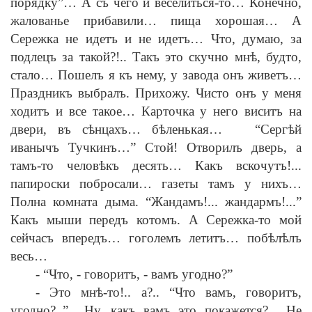
порядку”… А съ чего и веселиться-то… Конечно,
жалованье прибавили… пища хорошая… А
Сережка не идетъ и не идетъ… Что, думаю, за
подлецъ за такой?!.. Такъ это скучно мн
ѣ
, будто,
стало… Пошелъ я къ нему, у завода онъ живетъ…
Праздникъ выбралъ. Прихожу. Чисто онъ у меня
ходитъ и все такое… Карточка у него виситъ на
двери, въ с
ѣ
нцахъ… б
ѣ
ленькая… “Серг
ѣ
й
иванычъ Тучкинъ…” Стой! Отворилъ дверь, а
тамъ-то челов
ѣ
къ десять… Какъ вскочутъ!...
папироски побросали… газеты тамъ у нихъ…
Полна комната дыма. “Жандамъ!... жандармъ!...”
Какъ мыши передъ котомъ. А Сережка-то мой
сейчасъ впередъ… гоголемъ летитъ… поб
ѣ
л
ѣ
лъ
весь…
-
“Что,
-
говоритъ,
-
вамъ угодно?”
-
Это мн
ѣ
-то!.. а?.. “Что вамъ, говоритъ,
угодно?..” Ну, какъ вамъ это покажется?... Не